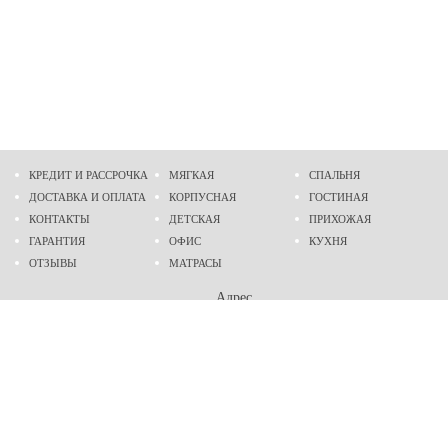
КРЕДИТ И РАССРОЧКА
МЯГКАЯ
СПАЛЬНЯ
ДОСТАВКА И ОПЛАТА
КОРПУСНАЯ
ГОСТИНАЯ
КОНТАКТЫ
ДЕТСКАЯ
ПРИХОЖАЯ
ГАРАНТИЯ
ОФИС
КУХНЯ
ОТЗЫВЫ
МАТРАСЫ
Адрес
г. Днепр
проспект Слобожанский, 37
пн-сб - 9:00 - 19:00
вс - 10:00 - 17:00
Приходите в гости
Мы на карте
Телефон