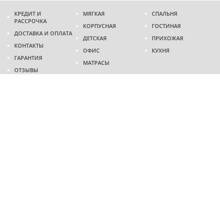
КРЕДИТ И
МЯГКАЯ
СПАЛЬНЯ
РАССРОЧКА
КОРПУСНАЯ
ГОСТИНАЯ
ДОСТАВКА И ОПЛАТА
ДЕТСКАЯ
ПРИХОЖАЯ
КОНТАКТЫ
ОФИС
КУХНЯ
ГАРАНТИЯ
МАТРАСЫ
ОТЗЫВЫ
Адрес
г. Днепр
проспект Слобожанский, 37
пн-сб - 9:00 - 19:00
вс - 10:00 - 17:00
Приходите в гости
Мы на карте
Телефон
(096)
489-60-16
(095)
489-60-16
Создание и
продвижение сайтов
: @ 2026 Fenix Industry