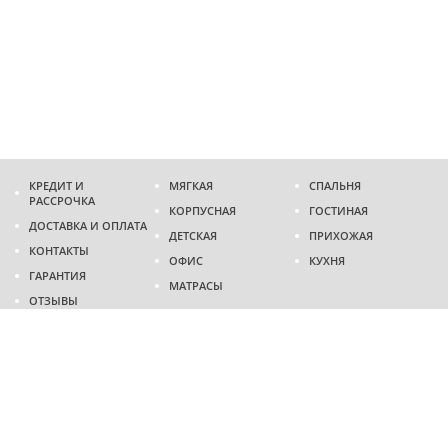
КРЕДИТ И
МЯГКАЯ
СПАЛЬНЯ
РАССРОЧКА
КОРПУСНАЯ
ГОСТИНАЯ
ДОСТАВКА И ОПЛАТА
ДЕТСКАЯ
ПРИХОЖАЯ
КОНТАКТЫ
ОФИС
КУХНЯ
ГАРАНТИЯ
МАТРАСЫ
ОТЗЫВЫ
Адрес
г. Днепр
проспект Слобожанский, 37
пн-сб - 9:00 - 19:00
вс - 10:00 - 17:00
Приходите в гости
Мы на карте