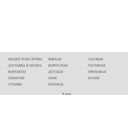
КРЕДИТ И РАССРОЧКА
МЯГКАЯ
СПАЛЬНЯ
ДОСТАВКА И ОПЛАТА
КОРПУСНАЯ
ГОСТИНАЯ
КОНТАКТЫ
ДЕТСКАЯ
ПРИХОЖАЯ
ГАРАНТИЯ
ОФИС
КУХНЯ
ОТЗЫВЫ
МАТРАСЫ
Адрес
г. Днепр
проспект Слобожанский, 37
пн-сб - 9:00 - 19:00
вс - 10:00 - 17:00
Приходите в гости
Мы на карте