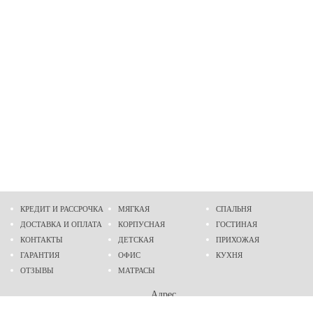
КРЕДИТ И РАССРОЧКА
МЯГКАЯ
СПАЛЬНЯ
ДОСТАВКА И ОПЛАТА
КОРПУСНАЯ
ГОСТИНАЯ
КОНТАКТЫ
ДЕТСКАЯ
ПРИХОЖАЯ
ГАРАНТИЯ
ОФИС
КУХНЯ
ОТЗЫВЫ
МАТРАСЫ
Адрес
г. Днепр