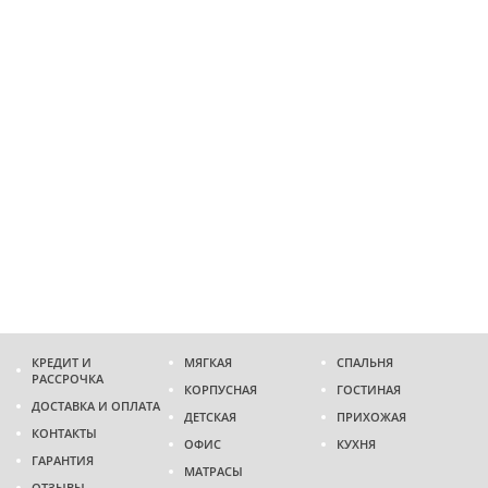
КРЕДИТ И
МЯГКАЯ
СПАЛЬНЯ
РАССРОЧКА
КОРПУСНАЯ
ГОСТИНАЯ
ДОСТАВКА И ОПЛАТА
ДЕТСКАЯ
ПРИХОЖАЯ
КОНТАКТЫ
ОФИС
КУХНЯ
ГАРАНТИЯ
МАТРАСЫ
ОТЗЫВЫ