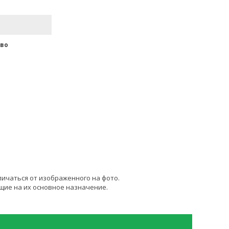
во
личаться от изображенного на фото.
щие на их основное назначение.