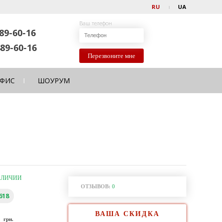
RU
UA
Ваш телефон
89-60-16
89-60-16
Перезвоните мне
ФИС
ШОУРУМ
АЛИЧИИ
ОТЗЫВОВ:
0
618
ВАША СКИДКА
0
грн.