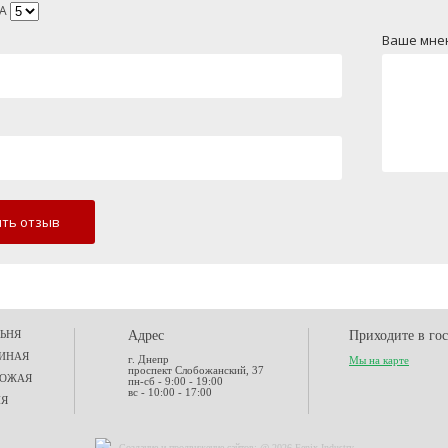
А
Ваше мне
ть отзыв
ЬНЯ
Адрес
Приходите в го
ИНАЯ
г. Днепр
Мы на карте
проспект Слобожанский, 37
ХОЖАЯ
пн-сб - 9:00 - 19:00
вс - 10:00 - 17:00
НЯ
Создание и
продвижение сайтов
: @ 2026 Fenix Industry