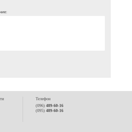
ние:
сти
Телефон
(096)
489-60-16
(095)
489-60-16