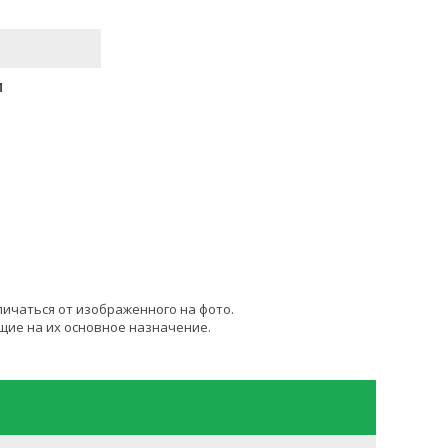
M
личаться от изображенного на фото.
щие на их основное назначение.