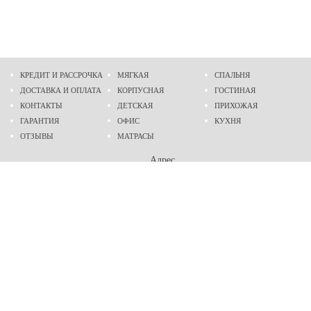
КРЕДИТ И РАССРОЧКА
МЯГКАЯ
СПАЛЬНЯ
ДОСТАВКА И ОПЛАТА
КОРПУСНАЯ
ГОСТИНАЯ
КОНТАКТЫ
ДЕТСКАЯ
ПРИХОЖАЯ
ГАРАНТИЯ
ОФИС
КУХНЯ
ОТЗЫВЫ
МАТРАСЫ
Адрес
г. Днепр
проспект Слобожанский, 37
пн-сб - 9:00 - 19:00
вс - 10:00 - 17:00
Приходите в гости
Мы на карте
Телефон
(096)
489-60-16
(095)
489-60-16