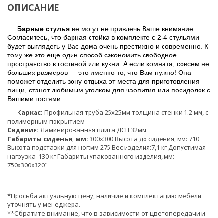
ОПИСАНИЕ
Барные стулья
не могут не привлечь Ваше внимание.
Согласитесь, что барная стойка в комплекте с 2-4 стульями
будет выглядеть у Вас дома очень престижно и современно. К
тому же это еще один способ сэкономить свободное
пространство в гостиной или кухни. А если комната, совсем не
больших размеров — это именно то, что Вам нужно! Она
поможет отделить зону отдыха от места для приготовления
пищи, станет любимым уголком для чаепития или посиделок с
Вашими гостями.
Каркас:
Профильная труба 25х25мм толщина стенки 1.2 мм, с
полимерным покрытием
Сидения:
Ламинированная плита ДСП 32мм
Габариты сиденья, мм:
300х300 Высота до сидения, мм: 710
Высота подставки для ног:мм 275 Вес изделия:7,1 кг Допустимая
нагрузка: 130 кг Габариты упакованного изделия, мм:
750х300х320"
*Просьба актуальную цену, наличие и комплектацию мебели
уточнять у менеджера.
**Обратите внимание, что в зависимости от цветопередачи и