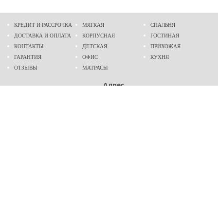
КРЕДИТ И РАССРОЧКА
МЯГКАЯ
СПАЛЬНЯ
ДОСТАВКА И ОПЛАТА
КОРПУСНАЯ
ГОСТИНАЯ
КОНТАКТЫ
ДЕТСКАЯ
ПРИХОЖАЯ
ГАРАНТИЯ
ОФИС
КУХНЯ
ОТЗЫВЫ
МАТРАСЫ
Адрес
г. Днепр
проспект Слобожанский, 37
пн-сб - 9:00 - 19:00
вс - 10:00 - 17:00
Приходите в гости
Мы на карте
Телефон
489-60-16
(096)
489-60-16
(095)
Создание и
продвижение сайтов
: @ 2026 Fenix Industry