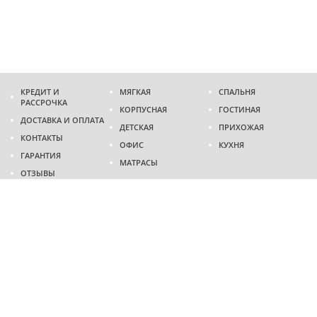
КРЕДИТ И
МЯГКАЯ
СПАЛЬНЯ
РАССРОЧКА
КОРПУСНАЯ
ГОСТИНАЯ
ДОСТАВКА И ОПЛАТА
ДЕТСКАЯ
ПРИХОЖАЯ
КОНТАКТЫ
ОФИС
КУХНЯ
ГАРАНТИЯ
МАТРАСЫ
ОТЗЫВЫ
Адрес
г. Днепр
проспект Слобожанский, 37
пн-сб - 9:00 - 19:00
вс - 10:00 - 17:00
Приходите в гости
Мы на карте
Телефон
(096)
489-60-16