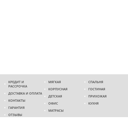
КРЕДИТ И
МЯГКАЯ
СПАЛЬНЯ
РАССРОЧКА
КОРПУСНАЯ
ГОСТИНАЯ
ДОСТАВКА И ОПЛАТА
ДЕТСКАЯ
ПРИХОЖАЯ
КОНТАКТЫ
ОФИС
КУХНЯ
ГАРАНТИЯ
МАТРАСЫ
ОТЗЫВЫ
Адрес