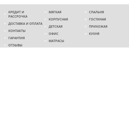
КРЕДИТ И
МЯГКАЯ
СПАЛЬНЯ
РАССРОЧКА
КОРПУСНАЯ
ГОСТИНАЯ
ДОСТАВКА И ОПЛАТА
ДЕТСКАЯ
ПРИХОЖАЯ
КОНТАКТЫ
ОФИС
КУХНЯ
ГАРАНТИЯ
МАТРАСЫ
ОТЗЫВЫ
Адрес
г. Днепр
проспект Слобожанский, 37
пн-сб - 9:00 - 19:00
вс - 10:00 - 17:00
Приходите в гости
Мы на карте
Телефон
(096)
489-60-16
(095)
489-60-16