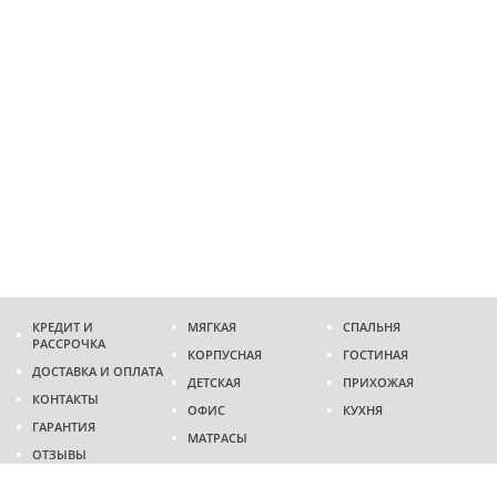
КРЕДИТ И
МЯГКАЯ
СПАЛЬНЯ
РАССРОЧКА
КОРПУСНАЯ
ГОСТИНАЯ
ДОСТАВКА И ОПЛАТА
ДЕТСКАЯ
ПРИХОЖАЯ
КОНТАКТЫ
ОФИС
КУХНЯ
ГАРАНТИЯ
МАТРАСЫ
ОТЗЫВЫ
Адрес