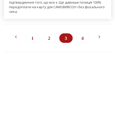
підтвердження того, що все є. Ще давніше позиція 100%
передоплати на карту для САМОВИВОЗУ і без фіскального
чека.
1
2
3
4