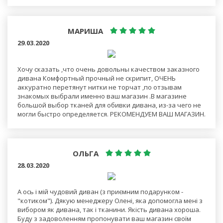
МАРИША
29.03.2020
Хочу сказать ,что очень довольны качеством заказного
дивана Комфортный прочный не скрипит, ОЧЕНЬ
аккуратно перетянут нитки не торчат ,по отзывам
знакомых выбрали именно ваш магазин .В магазине
большой выбор тканей для обивки дивана, из-за чего не
могли быстро определяется. РЕКОМЕНДУЕМ ВАШ МАГАЗИН.
ОЛЬГА
28.03.2020
А ось і мій чудовий диван (з приємним подарунком -
"котиком"). Дякую менеджеру Олені, яка допомогла мені з
вибором як дивана, так і тканини. Якість дивана хороша.
Буду з задоволенням пропонувати ваш магазин своїм