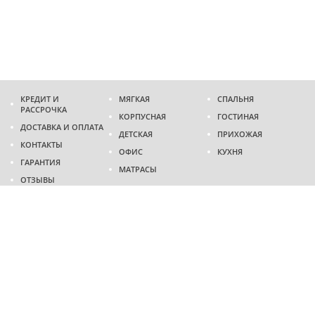
КРЕДИТ И
МЯГКАЯ
СПАЛЬНЯ
РАССРОЧКА
КОРПУСНАЯ
ГОСТИНАЯ
ДОСТАВКА И ОПЛАТА
ДЕТСКАЯ
ПРИХОЖАЯ
КОНТАКТЫ
ОФИС
КУХНЯ
ГАРАНТИЯ
МАТРАСЫ
ОТЗЫВЫ
Адрес
г. Днепр
проспект Слобожанский, 37
пн-сб - 9:00 - 19:00
вс - 10:00 - 17:00
Приходите в гости
Мы на карте
Телефон
(096)