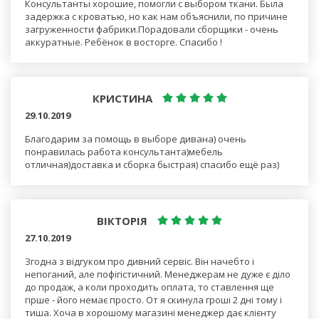
Консультанты хорошие, помогли с выбором ткани. Была
задержка с кроватью, но как нам объяснили, по причине
загруженности фабрики.Порадовали сборщики - очень
аккуратные. Ребёнок в восторге. Спасибо !
КРИСТИНА
29.10.2019
Благодарим за помощь в выборе дивана) очень
понравилась работа консультанта)мебель
отличная)доставка и сборка быстрая) спасибо ещё раз)
ВІКТОРІЯ
27.10.2019
Згодна з відгуком про дивний сервіс. Він начебто і
непоганий, але пофігістичний. Менеджерам не дуже є діло
до продаж, а коли проходить оплата, то ставлення ще
гірше - його немає просто. От я скинула гроші 2 дні тому і
тиша. Хоча в хорошому магазині менеджер дає клієнту