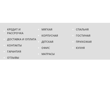
КРЕДИТ И
МЯГКАЯ
СПАЛЬНЯ
РАССРОЧКА
КОРПУСНАЯ
ГОСТИНАЯ
ДОСТАВКА И ОПЛАТА
ДЕТСКАЯ
ПРИХОЖАЯ
КОНТАКТЫ
ОФИС
КУХНЯ
ГАРАНТИЯ
МАТРАСЫ
ОТЗЫВЫ
Адрес
г. Днепр
проспект Слобожанский, 37
пн-сб - 9:00 - 19:00
вс - 10:00 - 17:00
Приходите в гости
Мы на карте
Телефон
(096)
489-60-16
(095)
489-60-16