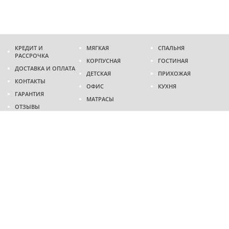
КРЕДИТ И
МЯГКАЯ
СПАЛЬНЯ
РАССРОЧКА
КОРПУСНАЯ
ГОСТИНАЯ
ДОСТАВКА И ОПЛАТА
ДЕТСКАЯ
ПРИХОЖАЯ
КОНТАКТЫ
ОФИС
КУХНЯ
ГАРАНТИЯ
МАТРАСЫ
ОТЗЫВЫ
Адрес
г. Днепр
проспект Слобожанский, 37
пн-сб - 9:00 - 19:00
вс - 10:00 - 17:00
Приходите в гости
Мы на карте
Телефон
(096)
489-60-16
(095)
489-60-16