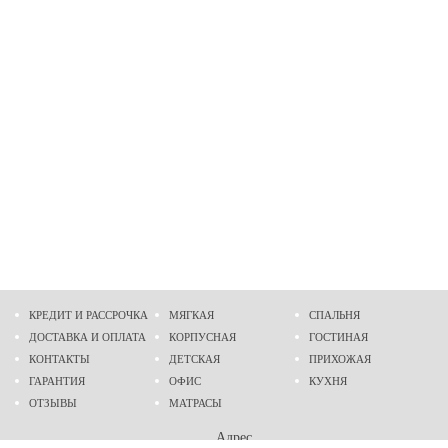
КРЕДИТ И РАССРОЧКА
МЯГКАЯ
СПАЛЬНЯ
ДОСТАВКА И ОПЛАТА
КОРПУСНАЯ
ГОСТИНАЯ
КОНТАКТЫ
ДЕТСКАЯ
ПРИХОЖАЯ
ГАРАНТИЯ
ОФИС
КУХНЯ
ОТЗЫВЫ
МАТРАСЫ
Адрес