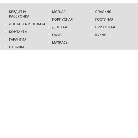
КРЕДИТ И
МЯГКАЯ
СПАЛЬНЯ
РАССРОЧКА
КОРПУСНАЯ
ГОСТИНАЯ
ДОСТАВКА И ОПЛАТА
ДЕТСКАЯ
ПРИХОЖАЯ
КОНТАКТЫ
ОФИС
КУХНЯ
ГАРАНТИЯ
МАТРАСЫ
ОТЗЫВЫ
Адрес
г. Днепр
проспект Слобожанский, 37
пн-сб - 9:00 - 19:00
вс - 10:00 - 17:00
Приходите в гости
Мы на карте
Телефон
(096)
489-60-16
(095)
489-60-16
Создание и
продвижение сайтов
: @ 2026 Fenix Industry