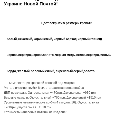
Украине Новой Почтой!
Цвет покрытия/ размеры кровати
белый, бежевый, коричневый, черный бархат, черный(глянец)
черное/серебро,черное/золото, черная медь, белое/серебро, белый/б
бордо, желтый, зеленый,синий, сиреневый,серый,золото
Комплектация кроватей основой под матрас:
Металлические трубки 8 см: стандартная цена прайса
ДВП подкладка: Односпальная +470грн, Двуспальная +930 грн
Буковые ламели: Односпальный +760 грн, Двуспальный +1510 грн
Уусиленные металлические трубки 4 см (доп. 16): Односпальная
+760грн, Двуспальная +1510 грн
Стоимость нанесения патины на изделие: