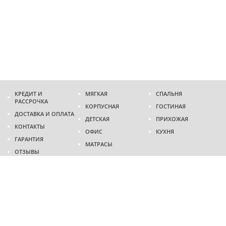
КРЕДИТ И
МЯГКАЯ
СПАЛЬНЯ
РАССРОЧКА
КОРПУСНАЯ
ГОСТИНАЯ
ДОСТАВКА И ОПЛАТА
ДЕТСКАЯ
ПРИХОЖАЯ
КОНТАКТЫ
ОФИС
КУХНЯ
ГАРАНТИЯ
МАТРАСЫ
ОТЗЫВЫ
Адрес
г. Днепр
проспект Слобожанский, 37
пн-сб - 9:00 - 19:00
вс - 10:00 - 17:00
Приходите в гости
Мы на карте