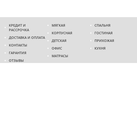
КРЕДИТ И
МЯГКАЯ
СПАЛЬНЯ
РАССРОЧКА
КОРПУСНАЯ
ГОСТИНАЯ
ДОСТАВКА И ОПЛАТА
ДЕТСКАЯ
ПРИХОЖАЯ
КОНТАКТЫ
ОФИС
КУХНЯ
ГАРАНТИЯ
МАТРАСЫ
ОТЗЫВЫ
Адрес
г. Днепр
проспект Слобожанский, 37
пн-сб - 9:00 - 19:00
вс - 10:00 - 17:00
Приходите в гости
Мы на карте
Телефон
(096)
489-60-16
(095)
489-60-16