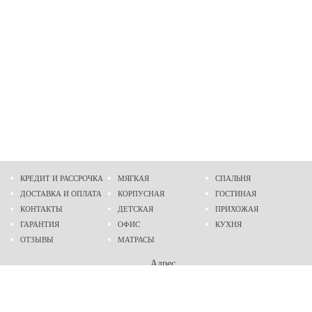
КРЕДИТ И РАССРОЧКА
МЯГКАЯ
СПАЛЬНЯ
ДОСТАВКА И ОПЛАТА
КОРПУСНАЯ
ГОСТИНАЯ
КОНТАКТЫ
ДЕТСКАЯ
ПРИХОЖАЯ
ГАРАНТИЯ
ОФИС
КУХНЯ
ОТЗЫВЫ
МАТРАСЫ
Адрес
г. Днепр
проспект Слобожанский, 37
пн-сб - 9:00 - 19:00
вс - 10:00 - 17:00