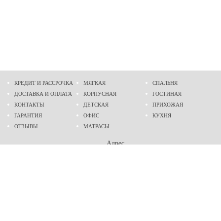
КРЕДИТ И РАССРОЧКА
МЯГКАЯ
СПАЛЬНЯ
ДОСТАВКА И ОПЛАТА
КОРПУСНАЯ
ГОСТИНАЯ
КОНТАКТЫ
ДЕТСКАЯ
ПРИХОЖАЯ
ГАРАНТИЯ
ОФИС
КУХНЯ
ОТЗЫВЫ
МАТРАСЫ
Адрес
г. Днепр
проспект Слобожанский, 37
пн-сб - 9:00 - 19:00
вс - 10:00 - 17:00
Приходите в гости
Мы на карте
Телефон
(096)
489-60-16