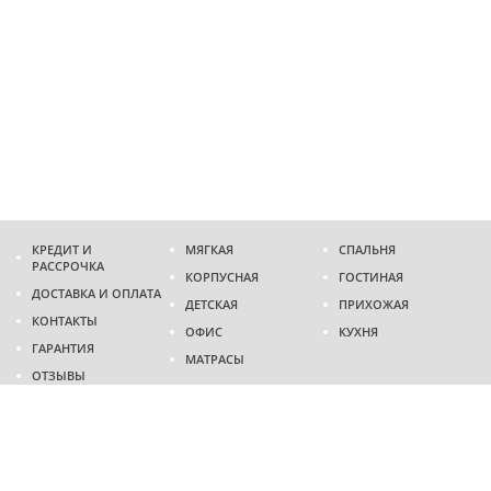
КРЕДИТ И
МЯГКАЯ
СПАЛЬНЯ
РАССРОЧКА
КОРПУСНАЯ
ГОСТИНАЯ
ДОСТАВКА И ОПЛАТА
ДЕТСКАЯ
ПРИХОЖАЯ
КОНТАКТЫ
ОФИС
КУХНЯ
ГАРАНТИЯ
МАТРАСЫ
ОТЗЫВЫ
Адрес
г. Днепр
проспект Слобожанский, 37
пн-сб - 9:00 - 19:00
вс - 10:00 - 17:00