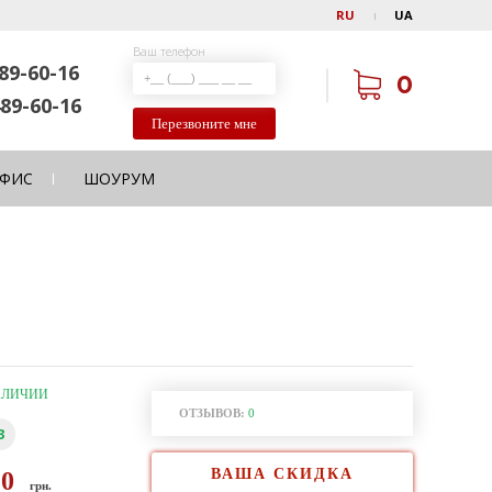
RU
UA
Ваш телефон
89-60-16
0
89-60-16
Перезвоните мне
ФИС
ШОУРУМ
АЛИЧИИ
ОТЗЫВОВ:
0
3
ВАША СКИДКА
90
грн.