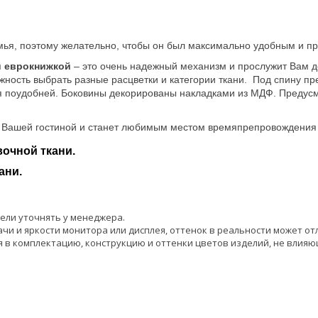
семья, поэтому желательно, чтобы он был максимально удобным и п
я
еврокнижкой
– это очень надежный механизм и прослужит Вам 
жность выбрать разные расцветки и категории ткани. Под спину п
 поудобней. Боковины декорированы накладками из МДФ. Предусмо
в Вашей гостиной и станет любимым местом времяпрепровождения 
очной ткани.
ани.
ели уточнять у менеджера.
чи и яркости монитора или дисплея, оттенок в реальности может от
 в комплектацию, конструкцию и оттенки цветов изделий, не влияю