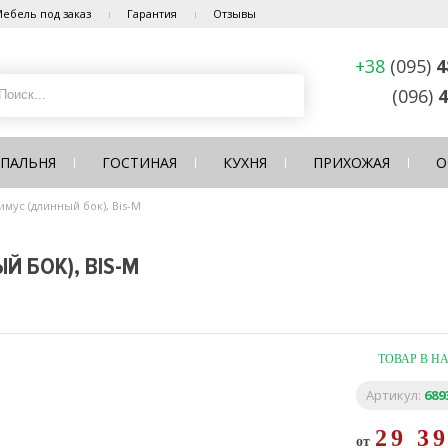
ебель под заказ
Гарантия
Отзывы
+38
(095)
4
(096)
4
СПАЛЬНЯ
ГОСТИНАЯ
КУХНЯ
ПРИХОЖАЯ
О
мус (длинный бок), Bis-M
 БОК), BIS-M
ТОВАР В Н
Артикул:
689
29 3
от