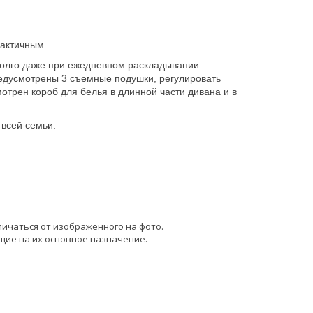
рактичным.
долго даже при ежедневном раскладывании.
редусмотрены 3 съемные подушки, регулировать
трен короб для белья в длинной части дивана и в
всей семьи.
личаться от изображенного на фото.
щие на их основное назначение.