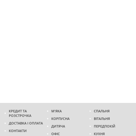
КРЕДИТ ТА
М'ЯКА
СПАЛЬНЯ
РОЗСТРОЧКА
КОРПУСНА
ВІТАЛЬНЯ
ДОСТАВКА І ОПЛАТА
ДИТЯЧА
ПЕРЕДПОКІЙ
КОНТАКТИ
ОФІС
КУХНЯ