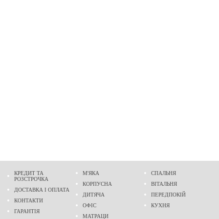
КРЕДИТ ТА
М'ЯКА
СПАЛЬНЯ
РОЗСТРОЧКА
КОРПУСНА
ВІТАЛЬНЯ
ДОСТАВКА І ОПЛАТА
ДИТЯЧА
ПЕРЕДПОКІЙ
КОНТАКТИ
ОФІС
КУХНЯ
ГАРАНТІЯ
МАТРАЦИ