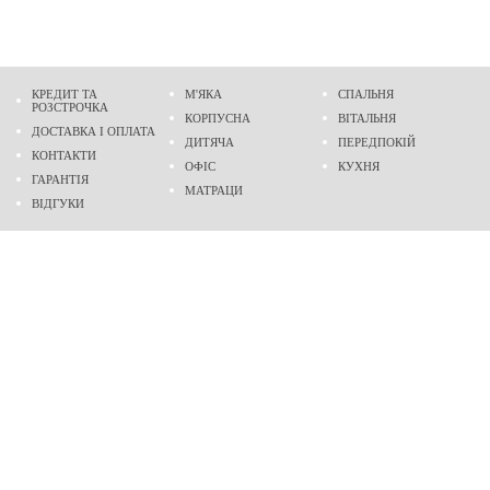
КРЕДИТ ТА
М'ЯКА
СПАЛЬНЯ
РОЗСТРОЧКА
КОРПУСНА
ВІТАЛЬНЯ
ДОСТАВКА І ОПЛАТА
ДИТЯЧА
ПЕРЕДПОКІЙ
КОНТАКТИ
ОФІС
КУХНЯ
ГАРАНТІЯ
МАТРАЦИ
ВІДГУКИ
Адреса
м. Дніпро
проспект Слобожанський, 37
пн-сб - 9:00 - 19:00
нд - 10:00 - 17:00
Приходьте у гості
Ми на карті
Телефон
(096)
489-60-16
(095)
489-60-16