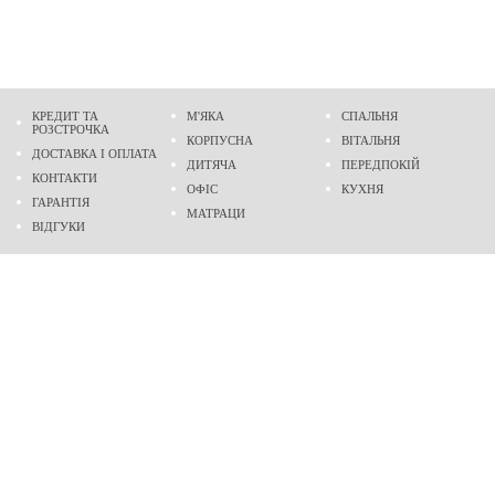
КРЕДИТ ТА
М'ЯКА
СПАЛЬНЯ
РОЗСТРОЧКА
КОРПУСНА
ВІТАЛЬНЯ
ДОСТАВКА І ОПЛАТА
ДИТЯЧА
ПЕРЕДПОКІЙ
КОНТАКТИ
ОФІС
КУХНЯ
ГАРАНТІЯ
МАТРАЦИ
ВІДГУКИ
Адреса
м. Дніпро
проспект Слобожанський, 37
пн-сб - 9:00 - 19:00
нд - 10:00 - 17:00
Приходьте у гості
Ми на карті
Телефон
(096)
489-60-16
(095)
489-60-16