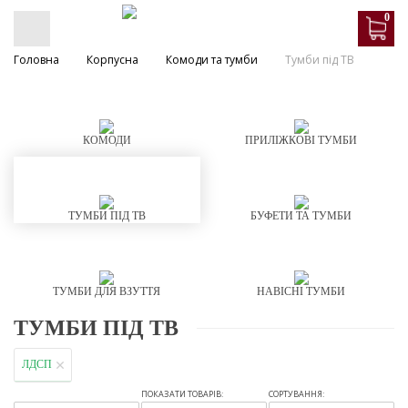
0
Головна
Корпусна
Комоди та тумби
Тумби під ТВ
КОМОДИ
ПРИЛІЖКОВІ ТУМБИ
ТУМБИ ПІД ТВ
БУФЕТИ ТА ТУМБИ
ТУМБИ ДЛЯ ВЗУТТЯ
НАВІСНІ ТУМБИ
ТУМБИ ПІД ТВ
ЛДСП
ПОКАЗАТИ ТОВАРІВ:
СОРТУВАННЯ: