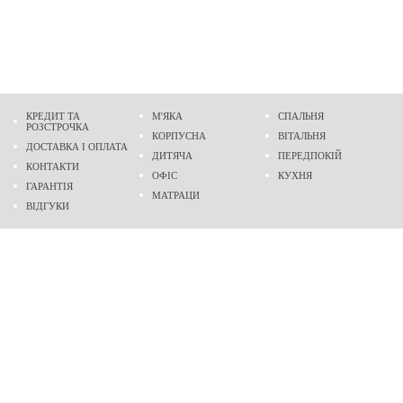
КРЕДИТ ТА
М'ЯКА
СПАЛЬНЯ
РОЗСТРОЧКА
КОРПУСНА
ВІТАЛЬНЯ
ДОСТАВКА І ОПЛАТА
ДИТЯЧА
ПЕРЕДПОКІЙ
КОНТАКТИ
ОФІС
КУХНЯ
ГАРАНТІЯ
МАТРАЦИ
ВІДГУКИ
Адреса
м. Дніпро
проспект Слобожанський, 37
пн-сб - 9:00 - 19:00
нд - 10:00 - 17:00
Приходьте у гості
Ми на карті
Телефон
(096)
489-60-16
(095)
489-60-16