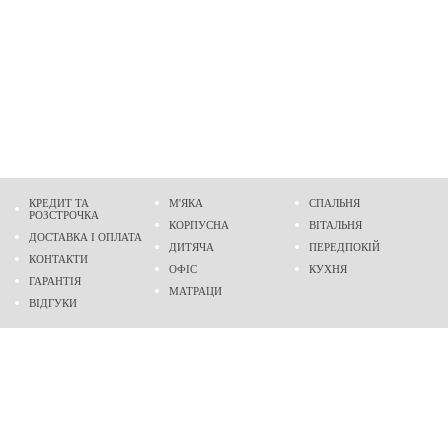
КРЕДИТ ТА
М'ЯКА
СПАЛЬНЯ
РОЗСТРОЧКА
КОРПУСНА
ВІТАЛЬНЯ
ДОСТАВКА І ОПЛАТА
ДИТЯЧА
ПЕРЕДПОКІЙ
КОНТАКТИ
ОФІС
КУХНЯ
ГАРАНТІЯ
МАТРАЦИ
ВІДГУКИ
Адреса
м. Дніпро
проспект Слобожанський, 37
пн-сб - 9:00 - 19:00
нд - 10:00 - 17:00
Приходьте у гості