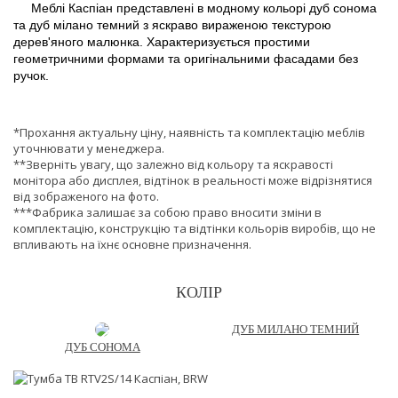
Меблі Каспіан представлені в модному кольорі дуб сонома
та дуб мілано темний з яскраво вираженою текстурою
дерев'яного малюнка. Характеризується простими
геометричними формами та оригінальними фасадами без
ручок.
*Прохання актуальну ціну, наявність та комплектацію меблів
уточнювати у менеджера.
**Зверніть увагу, що залежно від кольору та яскравості
монітора або дисплея, відтінок в реальності може відрізнятися
від зображеного на фото.
***Фабрика залишає за собою право вносити зміни в
комплектацію, конструкцію та відтінки кольорів виробів, що не
впливають на їхнє основне призначення.
КОЛІР
ДУБ МИЛАНО ТЕМНИЙ
ДУБ СОНОМА