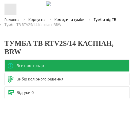
Головна
Корпусна
Комоди та тумби
Тумби під ТВ
Тумба ТВ RTV2S/14 Каспіан, BRW
ТУМБА ТВ RTV2S/14 КАСПІАН,
BRW
Все про товар
Вибір колірного рішення
Відгуки
0