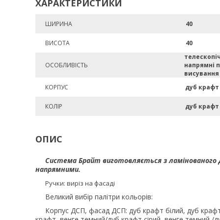
ХАРАКТЕРИСТИКИ
ШИРИНА
40
ВИСОТА
40
телескопіч
ОСОБЛИВІСТЬ
напрямні 
висування
КОРПУС
дуб крафт
КОЛІР
дуб крафт
ОПИС
Система Брайт виготовляється з ламінованого 
напрямними.
Ручки: виріз на фасаді
Великий вибір палітри кольорів:
Корпус ДСП, фасад ДСП: дуб крафт білий, дуб крафт 
крафт, венге темний/дуб крафт сірий, венге темний /д