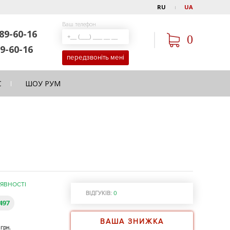
RU
UA
Ваш телефон
89-60-16
0
9-60-16
передзвоніть мені
С
ШОУ РУМ
АЯВНОСТІ
ВІДГУКІВ:
0
497
ВАША ЗНИЖКА
0
грн.