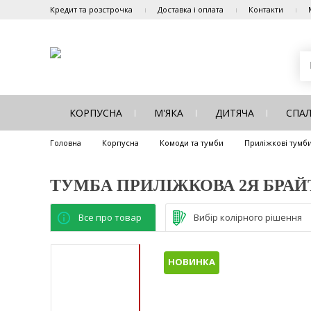
Кредит та розстрочка
Доставка і оплата
Контакти
КОРПУСНА
М'ЯКА
ДИТЯЧА
СПА
Головна
Корпусна
Комоди та тумби
Приліжкові тумб
ТУМБА ПРИЛІЖКОВА 2Я БРАЙ
Все про товар
Вибір колірного рішення
НОВИНКА