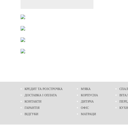
КРЕДИТ ТА РОЗСТРОЧКА
М'ЯКА
СПАЛ
ДОСТАВКА І ОПЛАТА
КОРПУСНА
ВІТА
КОНТАКТИ
ДИТЯЧА
ПЕРЕ
ГАРАНТІЯ
ОФІС
КУХ
ВІДГУКИ
МАТРАЦИ