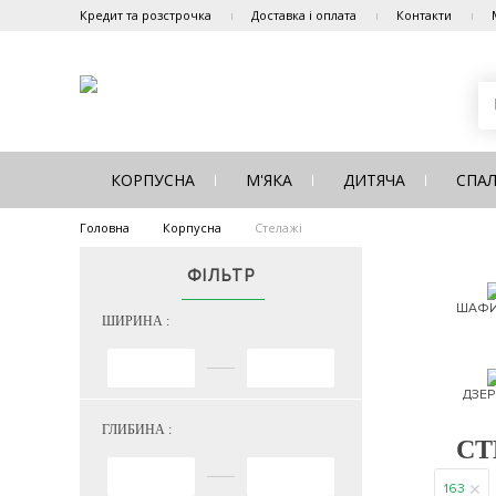
Кредит та розстрочка
Доставка і оплата
Контакти
КОРПУСНА
М'ЯКА
ДИТЯЧА
СПА
Головна
Корпусна
Стелажі
ФІЛЬТР
ШАФИ
ШИРИНА :
ДЗЕР
ГЛИБИНА :
СТ
163