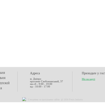
ЬНЯ
Адреса
Приходьте у гос
ЛЬНЯ
м. Дніпро
Ми на карті
проспект Слобожанський, 37
ДПОКІЙ
пн-сб - 9:00 - 19:00
нд - 10:00 - 17:00
НЯ
Створення та
просування сайтів
: @ 2026 Fenix Industry