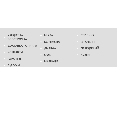
КРЕДИТ ТА
М'ЯКА
СПАЛЬНЯ
РОЗСТРОЧКА
КОРПУСНА
ВІТАЛЬНЯ
ДОСТАВКА І ОПЛАТА
ДИТЯЧА
ПЕРЕДПОКІЙ
КОНТАКТИ
ОФІС
КУХНЯ
ГАРАНТІЯ
МАТРАЦИ
ВІДГУКИ
Адреса
м. Дніпро
проспект Слобожанський, 37
пн-сб - 9:00 - 19:00
нд - 10:00 - 17:00
Приходьте у гості
Ми на карті
Телефон
(096)
489-60-16