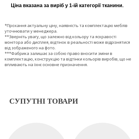
Ціна вказана за виріб у 1-ій категорії тканини.
*Прохання актуальну ціну, наявність та комплектацію меблів
уточнювати у менеджера.
**Зверніть увагу, що залежно від кольору та яскравості
монітора або дисплея, відтінок в реальності може відрізнятися
від зображеного на фото.
***Фабрика залишає за собою право вносити зміни в
комплектацію, конструкцію та відтінки кольорів виробів, що не
впливають на їхнє основне призначення.
СУПУТНІ ТОВАРИ