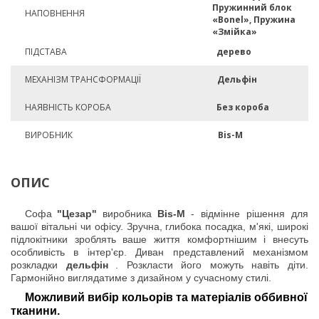
Пружинний блок
НАПОВНЕННЯ
«Bonel», Пружина
«Змійка»
ПІДСТАВА
дерево
МЕХАНІЗМ ТРАНСФОРМАЦІЇ
Дельфін
НАЯВНІСТЬ КОРОБА
Без короба
ВИРОБНИК
Bis-M
ОПИС
Софа
"Цезар"
виробника
Bis-M
- відмінне рішення для
вашої вітальні чи офісу. Зручна, глибока посадка, м'які, широкі
підлокітники зроблять ваше життя комфортнішим і внесуть
особливість в інтер'єр. Диван представлений механізмом
розкладки
дельфін
. Розкласти його можуть навіть діти.
Гармонійно виглядатиме з дизайном у сучасному стилі.
Можливий вибір кольорів та матеріалів оббивної
тканини.