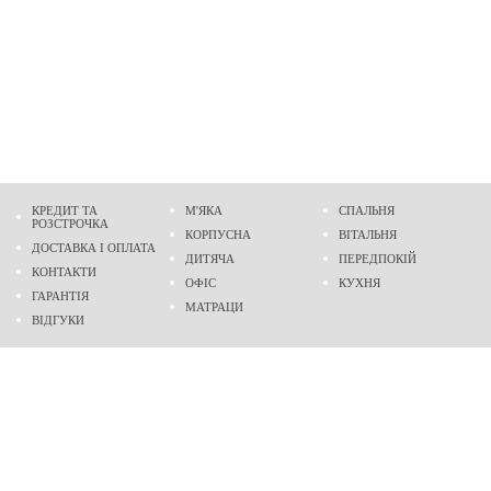
КРЕДИТ ТА
М'ЯКА
СПАЛЬНЯ
РОЗСТРОЧКА
КОРПУСНА
ВІТАЛЬНЯ
ДОСТАВКА І ОПЛАТА
ДИТЯЧА
ПЕРЕДПОКІЙ
КОНТАКТИ
ОФІС
КУХНЯ
ГАРАНТІЯ
МАТРАЦИ
ВІДГУКИ
Адреса
м. Дніпро
проспект Слобожанський, 37
пн-сб - 9:00 - 19:00
нд - 10:00 - 17:00
Приходьте у гості
Ми на карті