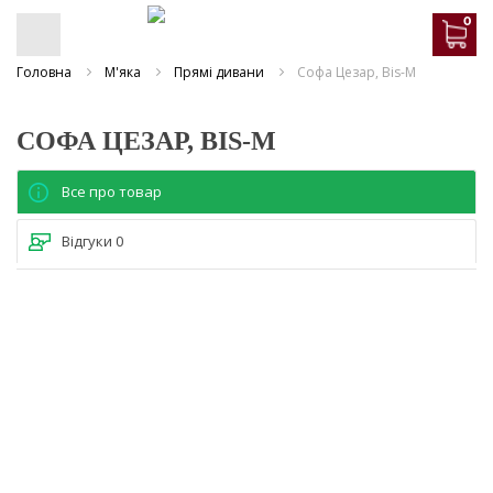
0
Головна
М'яка
Прямі дивани
Софа Цезар, Bis-M
СОФА ЦЕЗАР, BIS-M
Все про товар
Відгуки
0