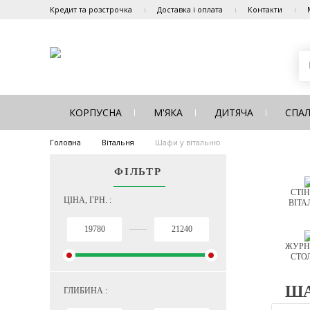
Кредит та розстрочка
Доставка і оплата
Контакти
КОРПУСНА
М'ЯКА
ДИТЯЧА
СПА
Головна
Вітальня
Шафи у вітальню
ФІЛЬТР
СТІН
ЦІНА, ГРН. :
ВІТА
ЖУРН
СТО
ША
ГЛИБИНА :