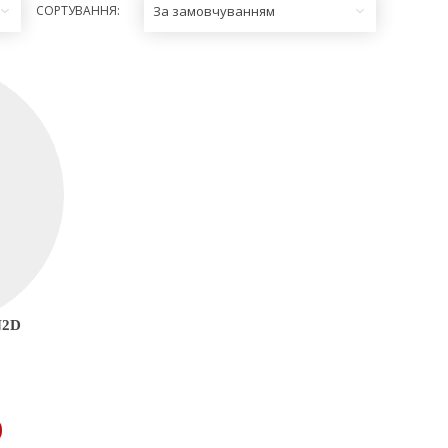
СОРТУВАННЯ:
За замовчуванням
N2D