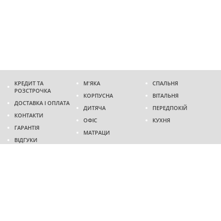
КРЕДИТ ТА
М'ЯКА
СПАЛЬНЯ
РОЗСТРОЧКА
КОРПУСНА
ВІТАЛЬНЯ
ДОСТАВКА І ОПЛАТА
ДИТЯЧА
ПЕРЕДПОКІЙ
КОНТАКТИ
ОФІС
КУХНЯ
ГАРАНТІЯ
МАТРАЦИ
ВІДГУКИ
Адреса
м. Дніпро
проспект Слобожанський, 37
пн-сб - 9:00 - 19:00
нд - 10:00 - 17:00
Приходьте у гості
Ми на карті