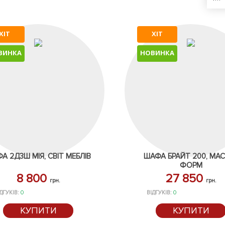
ХІТ
ХІТ
ВИНКА
НОВИНКА
А 2Д3Ш МІЯ, СВІТ МЕБЛІВ
ШАФА БРАЙТ 200, МА
ФОРМ
8 800
27 850
грн.
грн.
ДГУКІВ:
0
ВІДГУКІВ:
0
КУПИТИ
КУПИТИ