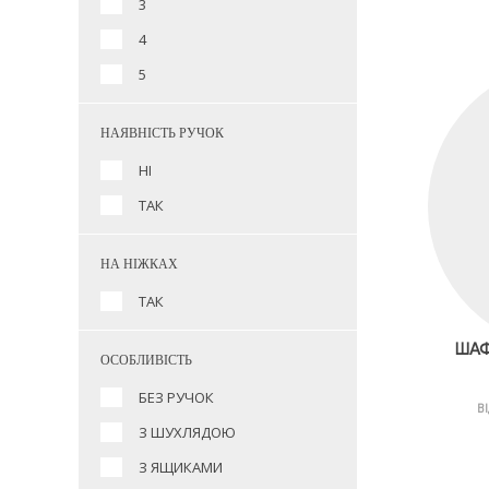
3
4
5
НАЯВНІСТЬ РУЧОК
НІ
ТАК
НА НІЖКАХ
ТАК
ШАФ
ОСОБЛИВІСТЬ
БЕЗ РУЧОК
В
З ШУХЛЯДОЮ
З ЯЩИКАМИ