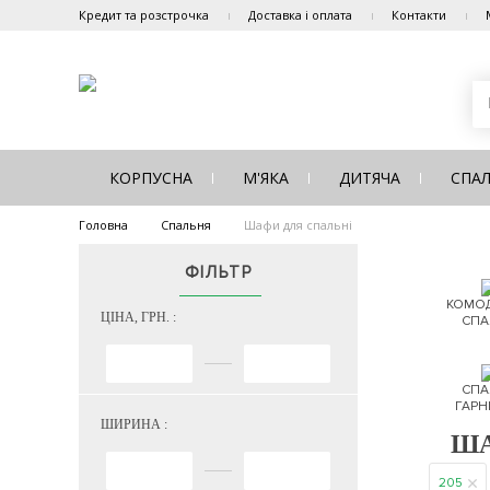
Кредит та розстрочка
Доставка і оплата
Контакти
КОРПУСНА
М'ЯКА
ДИТЯЧА
СПА
Головна
Спальня
Шафи для спальні
ФІЛЬТР
КОМОД
ЦІНА, ГРН. :
СПА
СПА
ГАРН
ШИРИНА :
ША
205