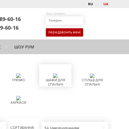
RU
UA
Ваш телефон
89-60-16
9-60-16
передзвоніть мені
С
ШОУ РУМ
ТРЮМО
ШАФИ ДЛЯ
СТІЛЬЦІ ДЛЯ
СПАЛЬНІ
СПАЛЬНІ
КАРКАСИ
СОРТУВАННЯ:
За замовчуванням