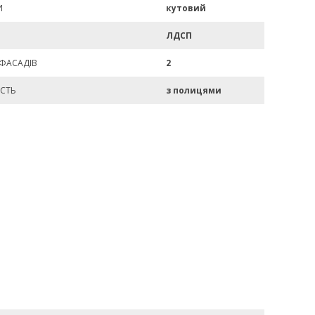
И
кутовий
ЛДСП
 ФАСАДІВ
2
СТЬ
з полицями