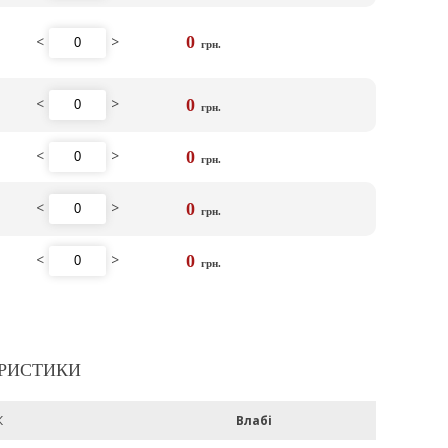
<
>
0
грн.
<
>
0
грн.
<
>
0
грн.
<
>
0
грн.
<
>
0
грн.
РИСТИКИ
К
Влабі