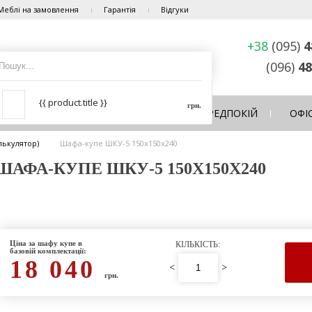
Меблі на замовлення
Гарантія
Відгуки
+38
(095)
4
(096)
48
{{ product.title }}
грн.
ЛЬНЯ
ВІТАЛЬНЯ
КУХНЯ
ПЕРЕДПОКІЙ
ОФІ
лькулятор)
Шафа-купе ШКУ-5 150х150х240
АФА-КУПЕ ШКУ-5 150Х150Х240
Ціна за шафу купе в
КІЛЬКІСТЬ:
базовій комплектації:
18 040
<
>
грн.