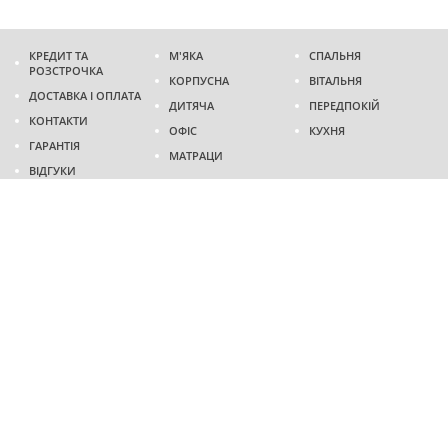
КРЕДИТ ТА
М'ЯКА
СПАЛЬНЯ
РОЗСТРОЧКА
КОРПУСНА
ВІТАЛЬНЯ
ДОСТАВКА І ОПЛАТА
ДИТЯЧА
ПЕРЕДПОКІЙ
КОНТАКТИ
ОФІС
КУХНЯ
ГАРАНТІЯ
МАТРАЦИ
ВІДГУКИ
Адреса
м. Дніпро
проспект Слобожанський, 37
пн-сб - 9:00 - 19:00
нд - 10:00 - 17:00
Приходьте у гості
Ми на карті
Телефон
(096)
489-60-16
(095)
489-60-16
Створення та
просування сайтів
: @ 2026 Fenix Industry