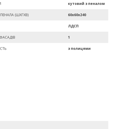
И
кутовий з пеналом
ПЕНАЛА (ШХГХВ)
60х60х240
ЛДСП
 ФАСАДІВ
1
СТЬ
з полицями