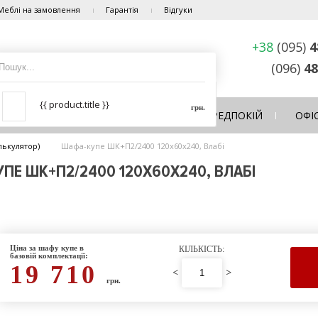
Меблі на замовлення
Гарантія
Відгуки
+38
(095)
4
(096)
48
{{ product.title }}
грн.
ЛЬНЯ
ВІТАЛЬНЯ
КУХНЯ
ПЕРЕДПОКІЙ
ОФІ
лькулятор)
Шафа-купе ШК+П2/2400 120х60х240, Влабі
ПЕ ШК+П2/2400 120Х60Х240, ВЛАБІ
Ціна за шафу купе в
КІЛЬКІСТЬ:
базовій комплектації:
19 710
<
>
грн.