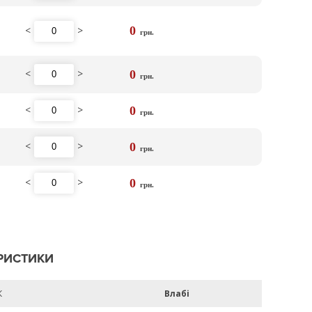
<
>
0
грн.
<
>
0
грн.
<
>
0
грн.
<
>
0
грн.
<
>
0
грн.
РИСТИКИ
К
Влабі