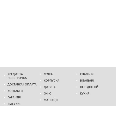
КРЕДИТ ТА
М'ЯКА
СПАЛЬНЯ
РОЗСТРОЧКА
КОРПУСНА
ВІТАЛЬНЯ
ДОСТАВКА І ОПЛАТА
ДИТЯЧА
ПЕРЕДПОКІЙ
КОНТАКТИ
ОФІС
КУХНЯ
ГАРАНТІЯ
МАТРАЦИ
ВІДГУКИ
Адреса