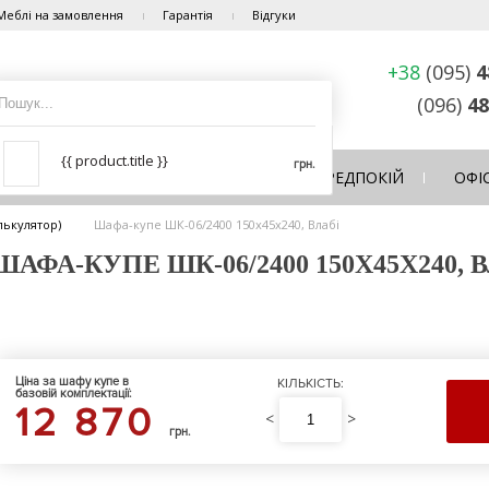
Меблі на замовлення
Гарантія
Відгуки
+38
(095)
4
(096)
48
{{ product.title }}
грн.
ЛЬНЯ
ВІТАЛЬНЯ
КУХНЯ
ПЕРЕДПОКІЙ
ОФІ
лькулятор)
Шафа-купе ШК-06/2400 150х45х240, Влабі
ФА-КУПЕ ШК-06/2400 150Х45Х240, 
Ціна за шафу купе в
КІЛЬКІСТЬ:
базовій комплектації:
12 870
<
>
грн.