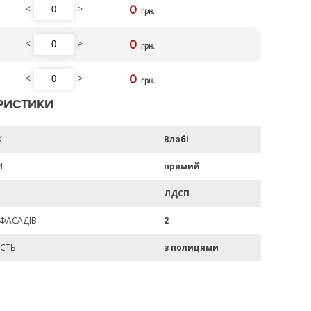
<
>
0
грн.
<
>
0
грн.
<
>
0
грн.
РИСТИКИ
К
Влабі
И
прямий
ЛДСП
 ФАСАДІВ
2
СТЬ
з полицями