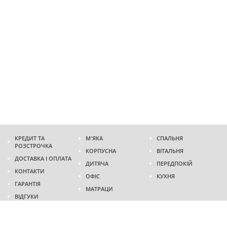
КРЕДИТ ТА
М'ЯКА
СПАЛЬНЯ
РОЗСТРОЧКА
КОРПУСНА
ВІТАЛЬНЯ
ДОСТАВКА І ОПЛАТА
ДИТЯЧА
ПЕРЕДПОКІЙ
КОНТАКТИ
ОФІС
КУХНЯ
ГАРАНТІЯ
МАТРАЦИ
ВІДГУКИ
Адреса
м. Дніпро