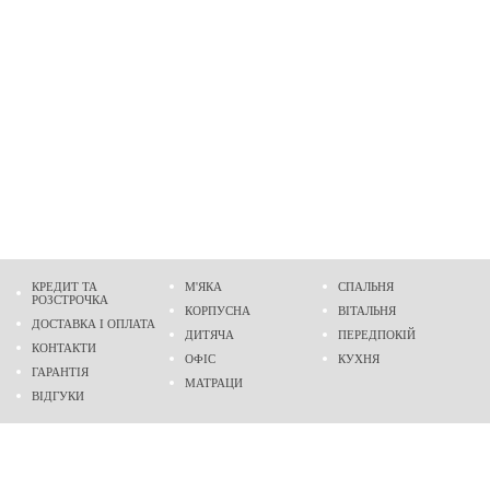
КРЕДИТ ТА
М'ЯКА
СПАЛЬНЯ
РОЗСТРОЧКА
КОРПУСНА
ВІТАЛЬНЯ
ДОСТАВКА І ОПЛАТА
ДИТЯЧА
ПЕРЕДПОКІЙ
КОНТАКТИ
ОФІС
КУХНЯ
ГАРАНТІЯ
МАТРАЦИ
ВІДГУКИ
Адреса
м. Дніпро
проспект Слобожанський, 37
пн-сб - 9:00 - 19:00