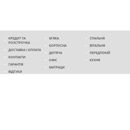
КРЕДИТ ТА
М'ЯКА
СПАЛЬНЯ
РОЗСТРОЧКА
КОРПУСНА
ВІТАЛЬНЯ
ДОСТАВКА І ОПЛАТА
ДИТЯЧА
ПЕРЕДПОКІЙ
КОНТАКТИ
ОФІС
КУХНЯ
ГАРАНТІЯ
МАТРАЦИ
ВІДГУКИ
Адреса
м. Дніпро
проспект Слобожанський, 37
пн-сб - 9:00 - 19:00
нд - 10:00 - 17:00
Приходьте у гості
Ми на карті
Телефон
(096)
489-60-16