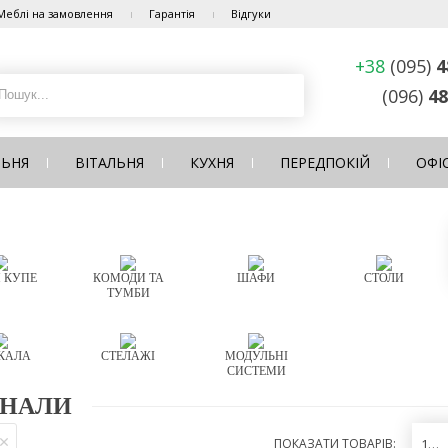
Меблі на замовлення
Гарантія
Відгуки
+38
(095)
4
(096)
48
ЛЬНЯ
ВІТАЛЬНЯ
КУХНЯ
ПЕРЕДПОКІЙ
ОФІ
 КУПЕ
КОМОДИ ТА
ШАФИ
СТОЛИ
ТУМБИ
КАЛА
СТЕЛАЖІ
МОДУЛЬНІ
СИСТЕМИ
НАЛИ
ПОКАЗАТИ ТОВАРІВ:
12