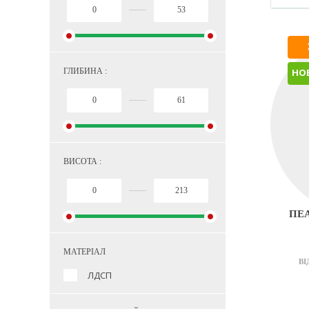
ГЛИБИНА :
НО
ВИСОТА :
ПЕА
МАТЕРІАЛ
ВІ
ЛДСП