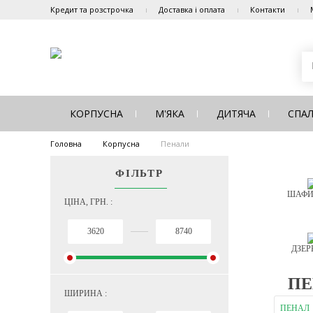
Кредит та розстрочка
Доставка і оплата
Контакти
КОРПУСНА
М'ЯКА
ДИТЯЧА
СПА
Головна
Корпусна
Пенали
ФІЛЬТР
ШАФИ
ЦІНА, ГРН. :
ДЗЕР
ПЕ
ШИРИНА :
ПЕНАЛ