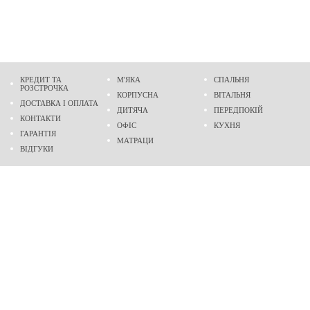
КРЕДИТ ТА
М'ЯКА
СПАЛЬНЯ
РОЗСТРОЧКА
КОРПУСНА
ВІТАЛЬНЯ
ДОСТАВКА І ОПЛАТА
ДИТЯЧА
ПЕРЕДПОКІЙ
КОНТАКТИ
ОФІС
КУХНЯ
ГАРАНТІЯ
МАТРАЦИ
ВІДГУКИ
Адреса
м. Дніпро
проспект Слобожанський, 37
пн-сб - 9:00 - 19:00
нд - 10:00 - 17:00
Приходьте у гості
Ми на карті
Телефон
(096)
489-60-16
(095)
489-60-16