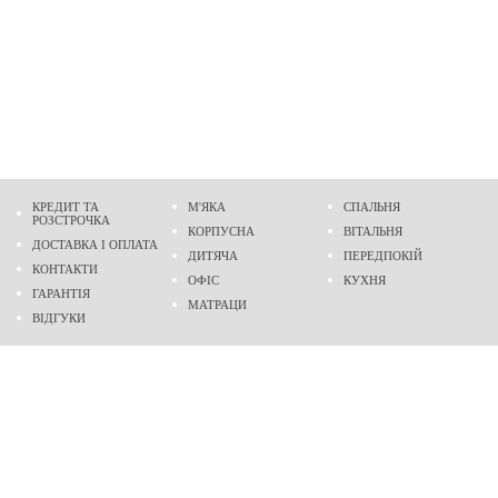
КРЕДИТ ТА
М'ЯКА
СПАЛЬНЯ
РОЗСТРОЧКА
КОРПУСНА
ВІТАЛЬНЯ
ДОСТАВКА І ОПЛАТА
ДИТЯЧА
ПЕРЕДПОКІЙ
КОНТАКТИ
ОФІС
КУХНЯ
ГАРАНТІЯ
МАТРАЦИ
ВІДГУКИ
Адреса
м. Дніпро
проспект Слобожанський, 37
пн-сб - 9:00 - 19:00
нд - 10:00 - 17:00
Приходьте у гості
Ми на карті