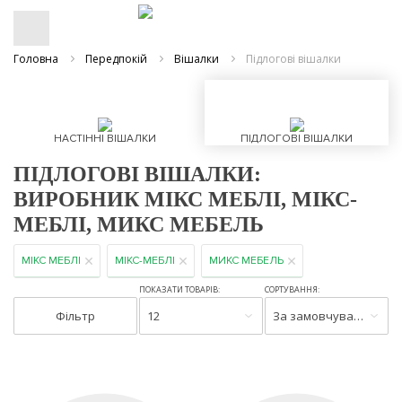
Головна
Передпокій
Вішалки
Підлогові вішалки
НАСТІННІ ВІШАЛКИ
ПІДЛОГОВІ ВІШАЛКИ
ПІДЛОГОВІ ВІШАЛКИ:
ВИРОБНИК МІКС МЕБЛІ, МІКС-
МЕБЛІ, МИКС МЕБЕЛЬ
МІКС МЕБЛІ
МІКС-МЕБЛІ
МИКС МЕБЕЛЬ
ПОКАЗАТИ ТОВАРІВ:
СОРТУВАННЯ:
Фільтр
12
За замовчуванням