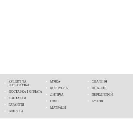
КРЕДИТ ТА
М'ЯКА
СПАЛЬНЯ
РОЗСТРОЧКА
КОРПУСНА
ВІТАЛЬНЯ
ДОСТАВКА І ОПЛАТА
ДИТЯЧА
ПЕРЕДПОКІЙ
КОНТАКТИ
ОФІС
КУХНЯ
ГАРАНТІЯ
МАТРАЦИ
ВІДГУКИ
Адреса
м. Дніпро
проспект Слобожанський, 37